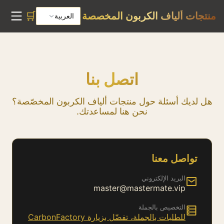
🛒
منتجات ألياف الكربون المخصصة
العربية
اتصل بنا
هل لديك أسئلة حول منتجات ألياف الكربون المخصّصة؟
نحن هنا لمساعدتك.
تواصل معنا
البريد الإلكتروني
master@mastermate.vip
التخصيص بالجملة
للطلبات بالجملة، تفضّل بزيارة CarbonFactory