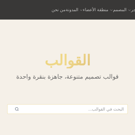
جر
المصمم
منطقة الأعضاء
المدونة
من نحن
القوالب
قوالب تصميم متنوعة، جاهزة بنقرة واحدة