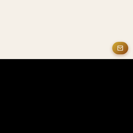
MASTERMATE
Hochwertige Carbon- und smarte NFC-Produkte
Mastermate ist auf hochwertige Carbon-Produkte,
smarte NFC-Lösungen, personalisierte Geschenke
und Luxusaccessoires spezialisiert – für Fachleute,
Unternehmen und Sammler weltweit.
OEM- oder Großbestellungen? Besuchen Sie CarbonFactorys
→