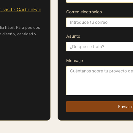
, visite CarbonFac
Correo electrónico
 hábil. Para pedidos
e diseño, cantidad y
Asunto
Mensaje
Enviar 