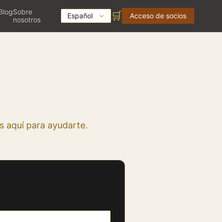
Blog
Sobre
🛒
Español
Acceso de socios
nosotros
 aquí para ayudarte.