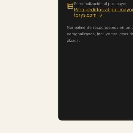
Personalización al por mayor
Para pedidos al por mayor
torys.com →
Normalmente respondemos en un día
personalizados, incluye tus ideas d
plazos.