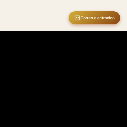
Correo electrónico
ción al cliente
Club Mastermate
ica de envío
Área de miembros
ica de devolución
Mis diseños
ica de privacidad
Mis pedidos
nos del servicio
Recompensas
ica de garantía
Ediciones limitadas
Pasaporte digital
áctanos
Próximamente
del producto