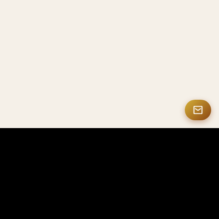
MASTERMATE
Productos premium de fibra de carbono y NFC inteligente
Mastermate se especializa en productos premium
de fibra de carbono, soluciones NFC inteligentes,
regalos personalizados y accesorios de lujo, para
profesionales, empresas y coleccionistas de todo