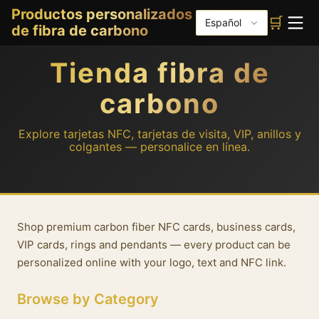
Productos personalizados
🛒
Español
de fibra de carbono
Tienda fibra de
carbono
Explore tarjetas NFC, tarjetas de visita, VIP, anillos y
colgantes — personalice en línea.
About our carbon fiber shop
Shop premium carbon fiber NFC cards, business cards,
VIP cards, rings and pendants — every product can be
personalized online with your logo, text and NFC link.
Browse by Category