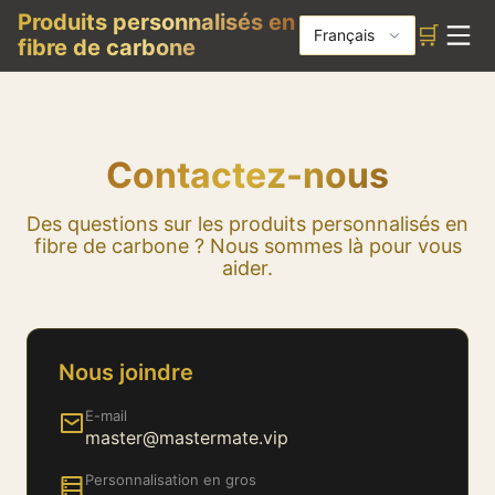
Produits personnalisés en
🛒
Français
fibre de carbone
Contactez-nous
Des questions sur les produits personnalisés en
fibre de carbone ? Nous sommes là pour vous
aider.
Nous joindre
E-mail
master@mastermate.vip
Personnalisation en gros