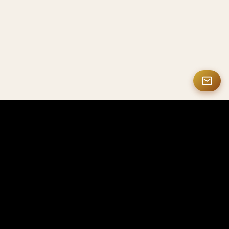
MASTERMATE
Produits haut de gamme en fibre de carbone et NFC intelligents
Mastermate est spécialisé dans les produits haut
de gamme en fibre de carbone, les solutions NFC
intelligentes, les cadeaux personnalisés et les
accessoires de luxe, pour les professionnels, les
entreprises et les collectionneurs du monde
entier.