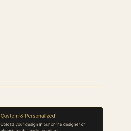
Custom & Personalized
Upload your design in our online designer or
choose ready-made templates.