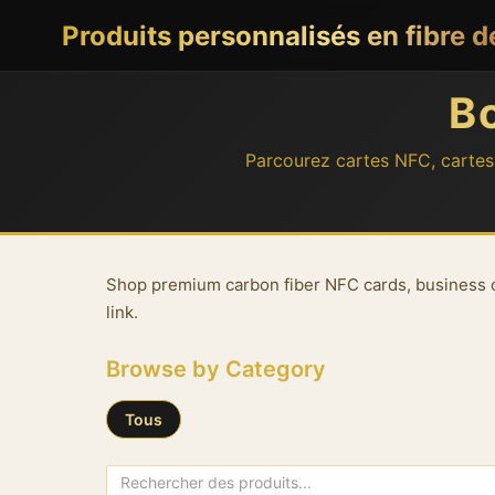
Produits personnalisés en fibre 
B
Parcourez cartes NFC, cartes 
About our carbon fiber shop
Shop premium carbon fiber NFC cards, business ca
link.
Browse by Category
Tous
All Products