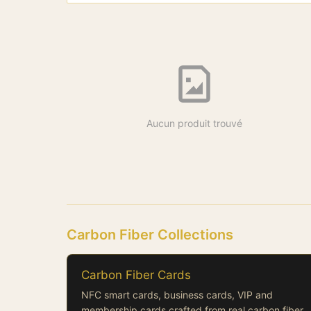
Aucun produit trouvé
Carbon Fiber Collections
Carbon Fiber Cards
NFC smart cards, business cards, VIP and
membership cards crafted from real carbon fiber.