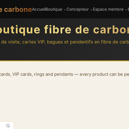
de carbone
Accueil
Boutique
Concepteur
Espace membre
outique fibre de carbo
de visite, cartes VIP, bagues et pendentifs en fibre de car
rds, VIP cards, rings and pendants — every product can be per