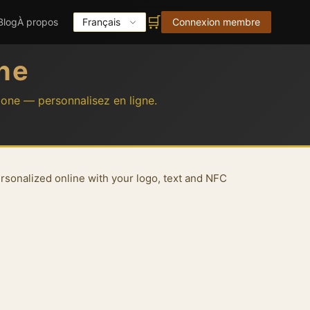
🛒
Blog
À propos
Français
Connexion membre
ne
bone — personnalisez en ligne.
sonalized online with your logo, text and NFC