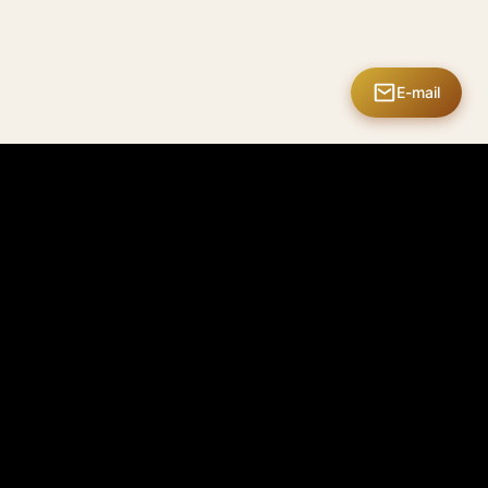
E-mail
ice client
Club Mastermate
ique de livraison
Espace membre
ique de retour
Mes créations
ique de confidentialité
Mes commandes
tions d'utilisation
Récompenses
ique de garantie
Éditions limitées
Passeport
 contacter
Bientôt
numérique produit
disponible