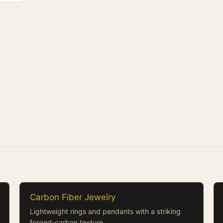
Carbon Fiber Jewelry
Lightweight rings and pendants with a striking
forged-carbon texture.