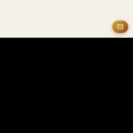
MASTERMATE
Produits haut de gamme en fibre de carbone et NFC intelligents
Mastermate est spécialisé dans les produits haut
de gamme en fibre de carbone, les solutions NFC
intelligentes, les cadeaux personnalisés et les
accessoires de luxe, pour les professionnels, les
entreprises et les collectionneurs du monde
entier.
Besoin de commandes OEM ou en gros ? Visitez CarbonFactorys
→
Nous contacter