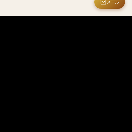
メール
タマーサービス
Mastermate クラブ
ポリシー
会員ダッシュボード
ポリシー
マイデザイン
イバシーポリシー
マイ注文
規約
特典
ポリシー
限定アイテム
製品デジタルパスポー
い合わせ
近日公
ト
開