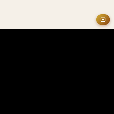
MASTERMATE
Produtos premium em fibra de carbono e NFC inteligente
A Mastermate é especializada em produtos
premium em fibra de carbono, soluções NFC
inteligentes, presentes personalizados e
acessórios de luxo, para profissionais, empresas e
colecionadores em todo o mundo.
Pedidos OEM ou no atacado? Visite CarbonFactorys
→
Fale conosco