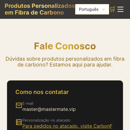
Produtos Personalizados
🛒
Português
em Fibra de Carbono
Fale Conosco
Dúvidas sobre produtos personalizados em fibra
de carbono? Estamos aqui para ajudar.
Como nos contatar
E-mail
master@mastermate.vip
Personalização no atacado
Para pedidos no atacado, visite CarbonF