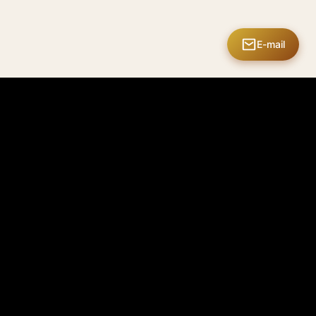
E-mail
dimento ao cliente
Clube Mastermate
ica de envio
Área do membro
ica de devolução
Meus Designs
ica de privacidade
Meus Pedidos
os de serviço
Recompensas
ica de garantia
Edições limitadas
Passaporte digital do
 conosco
Em
produto
breve