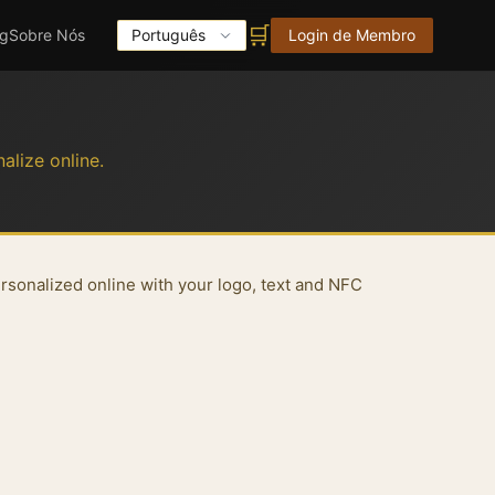
🛒
og
Sobre Nós
Português
Login de Membro
alize online.
sonalized online with your logo, text and NFC