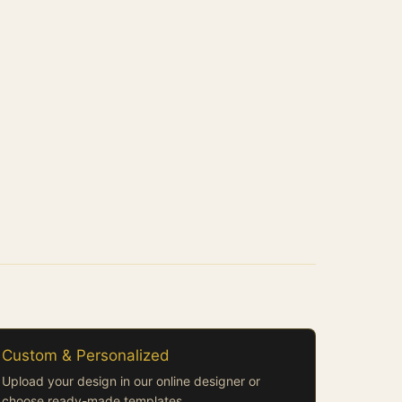
Custom & Personalized
Upload your design in our online designer or
choose ready-made templates.