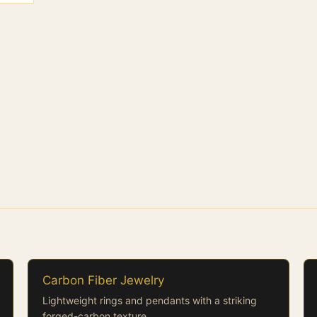
Carbon Fiber Jewelry
Lightweight rings and pendants with a striking
forged-carbon texture.