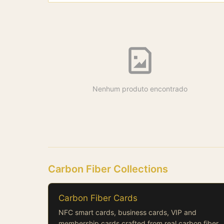
Nenhum produto encontrado
Carbon Fiber Collections
Carbon Fiber Cards
NFC smart cards, business cards, VIP and
membership cards crafted from real carbon fiber.