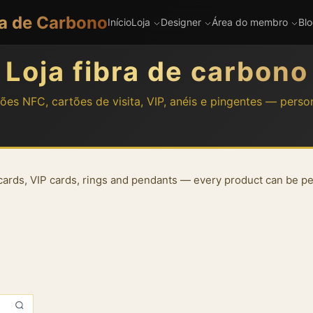
ra de Carbono
Início
Loja
Designer
Área do membro
Bl
Loja fibra de carbono
ões NFC, cartões de visita, VIP, anéis e pingentes — person
rds, VIP cards, rings and pendants — every product can be per