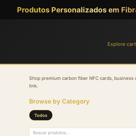
Produtos Personalizados em Fib
Explore cart
About our carbon fiber shop
Shop premium carbon fiber NFC cards, business ca
link.
Browse by Category
Todos
All Products