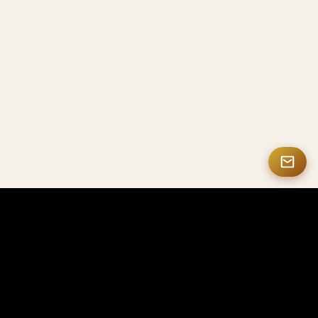
MASTERMATE
Produtos premium em fibra de carbono e NFC inteligente
A Mastermate é especializada em produtos
premium em fibra de carbono, soluções NFC
inteligentes, presentes personalizados e
acessórios de luxo, para profissionais, empresas e