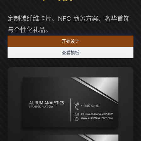
定制碳纤维卡片、NFC 商务方案、奢华首饰
与个性化礼品。
开始设计
查看模板